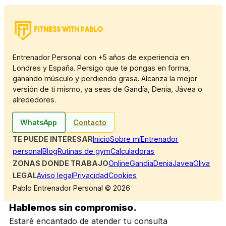
Entrenador Personal con +5 años de experiencia en
Londres y España. Persigo que te pongas en forma,
ganando músculo y perdiendo grasa. Alcanza la mejor
versión de ti mismo, ya seas de Gandía, Denia, Jávea o
alrededores.
WhatsApp
Contacto
TE PUEDE INTERESAR
Inicio
Sobre mí
Entrenador
personal
Blog
Rutinas de gym
Calculadoras
ZONAS DONDE TRABAJO
Online
Gandia
Denia
Javea
Oliva
LEGAL
Aviso legal
Privacidad
Cookies
Pablo Entrenador Personal © 2026
Hablemos sin compromiso.
Estaré encantado de atender tu consulta