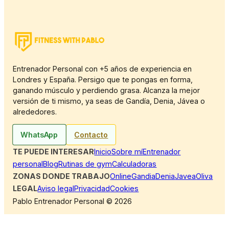
Entrenador Personal con +5 años de experiencia en
Londres y España. Persigo que te pongas en forma,
ganando músculo y perdiendo grasa. Alcanza la mejor
versión de ti mismo, ya seas de Gandía, Denia, Jávea o
alrededores.
WhatsApp
Contacto
TE PUEDE INTERESAR
Inicio
Sobre mí
Entrenador
personal
Blog
Rutinas de gym
Calculadoras
ZONAS DONDE TRABAJO
Online
Gandia
Denia
Javea
Oliva
LEGAL
Aviso legal
Privacidad
Cookies
Pablo Entrenador Personal © 2026