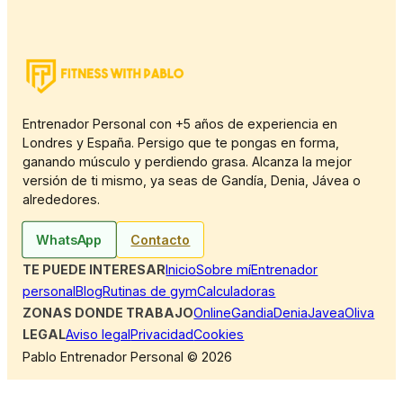
Entrenador Personal con +5 años de experiencia en
Londres y España. Persigo que te pongas en forma,
ganando músculo y perdiendo grasa. Alcanza la mejor
versión de ti mismo, ya seas de Gandía, Denia, Jávea o
alrededores.
WhatsApp
Contacto
TE PUEDE INTERESAR
Inicio
Sobre mí
Entrenador
personal
Blog
Rutinas de gym
Calculadoras
ZONAS DONDE TRABAJO
Online
Gandia
Denia
Javea
Oliva
LEGAL
Aviso legal
Privacidad
Cookies
Pablo Entrenador Personal © 2026